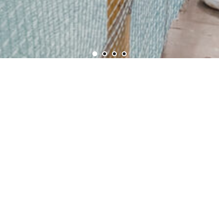
Сложность:
простой маршрут, могут участвовать все
люди без ограничений.
Когда ездим:
круглый год.
Максимальное количество людей в группе — 4
Цена одного места — 3 000 руб при наборе группы в 4
человека
Аренда джипа с водителем-гидом — 12 000 руб
В цену входит страховка
Как это будет: