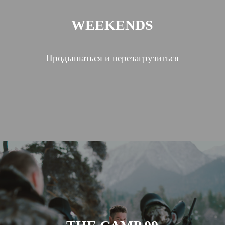
WEEKENDS
Продышаться и перезагрузиться