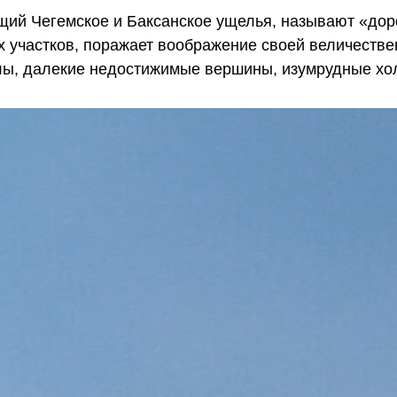
щий Чегемское и Баксанское ущелья, называют «до
 участков, поражает воображение своей величестве
лы, далекие недостижимые вершины, изумрудные хо