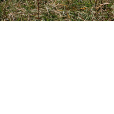
Сложность:
очень простой маршрут, могут участв
ограничений.
Когда ездим:
круглый год.
Максимальное количество людей в группе — 4
Цена одного места — 3 250 руб при наборе груп
Аренда джипа с водителем-гидом — 13 000 руб
В цену входит страховка