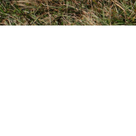
я:
 возвращаемся ориентировочно в 20:00.
 чуть раньше/позже— обсудим индивидуально :)
ьный полет на параплане (20 минут — 4 000