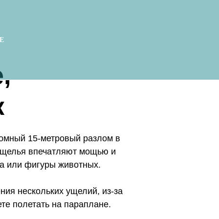
Е
,
к
ромный 15-метровый разлом в
о ущелья впечатляют мощью и
ца или фигуры животных.
ния нескольких ущелий, из-за
ете полетать на параплане.