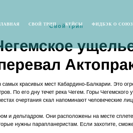
ГЛАВНАЯ
СВОЙ ТРИП
КЕЙСЫ
ФИДБЭК О СОЮЗ
Свой трип
Чегемское ущелье
перевал Актопра
 самых красивых мест Кабардино-Балкарии. Это ог
тров. По его дну течет река Чегем. Горы Чегемског
местах очертания скал напоминают человеческие ли
ом и дельтадром. Они расположены на месте сплете
оторые нужны парапланеристам. Если захотите, смож