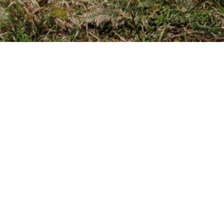
овать все люди без
Время выезда/возвращени
выезжаем в районе 09:00,
При желании, можем выехать
Дополнительные расходы:
обед на парадроме;
пы в 4 человека
по желанию — ознакомител
рублей).